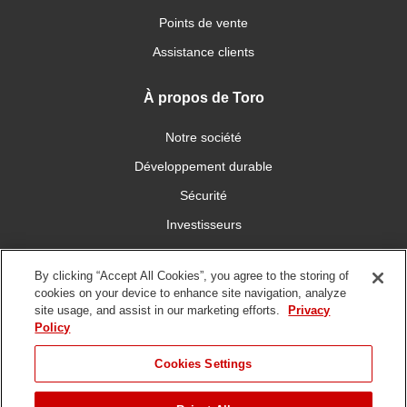
Points de vente
Assistance clients
À propos de Toro
Notre société
Développement durable
Sécurité
Investisseurs
Carrières
By clicking “Accept All Cookies”, you agree to the storing of
cookies on your device to enhance site navigation, analyze
Connectez-vous avec nous
site usage, and assist in our marketing efforts.
Privacy
Policy
Cookies Settings