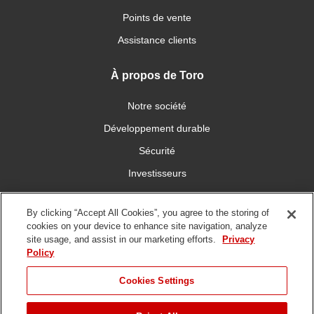
Points de vente
Assistance clients
À propos de Toro
Notre société
Développement durable
Sécurité
Investisseurs
Carrières
By clicking “Accept All Cookies”, you agree to the storing of
cookies on your device to enhance site navigation, analyze
Connectez-vous avec nous
site usage, and assist in our marketing efforts.
Privacy
Policy
Cookies Settings