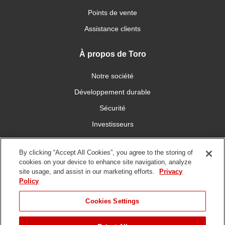
Points de vente
Assistance clients
À propos de Toro
Notre société
Développement durable
Sécurité
Investisseurs
Carrières
By clicking “Accept All Cookies”, you agree to the storing of
cookies on your device to enhance site navigation, analyze
Connectez-vous avec nous
site usage, and assist in our marketing efforts.
Privacy
Policy
Cookies Settings