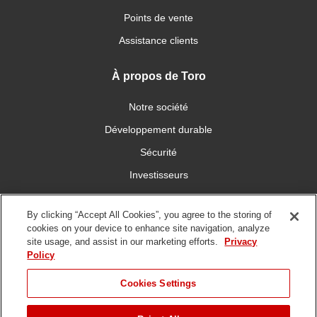
Points de vente
Assistance clients
À propos de Toro
Notre société
Développement durable
Sécurité
Investisseurs
Carrières
By clicking “Accept All Cookies”, you agree to the storing of
cookies on your device to enhance site navigation, analyze
Connectez-vous avec nous
site usage, and assist in our marketing efforts.
Privacy
Policy
Cookies Settings