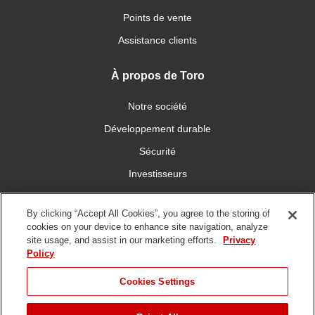
Points de vente
Assistance clients
À propos de Toro
Notre société
Développement durable
Sécurité
Investisseurs
Carrières
By clicking “Accept All Cookies”, you agree to the storing of
cookies on your device to enhance site navigation, analyze
Connectez-vous avec nous
site usage, and assist in our marketing efforts.
Privacy
Policy
Cookies Settings