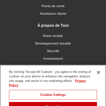
Points de vente
Assistance clients
À propos de Toro
Notre société
Développement durable
Sécurité
Investisseurs
Carrières
By clicking “Accept All Cookies”, you agree to the storing of
cookies on your device to enhance site navigation, analyze
Connectez-vous avec nous
site usage, and assist in our marketing efforts.
Privacy
Policy
Cookies Settings