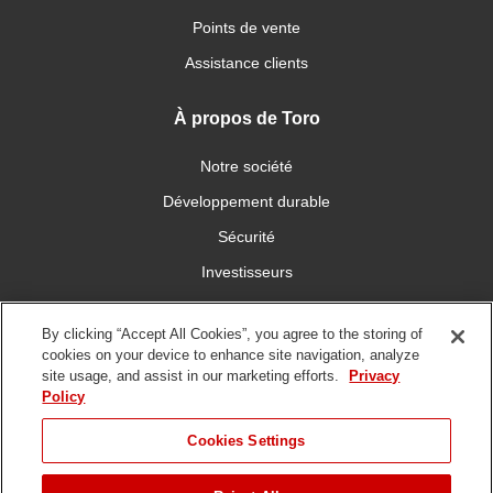
Points de vente
Assistance clients
À propos de Toro
Notre société
Développement durable
Sécurité
Investisseurs
Carrières
By clicking “Accept All Cookies”, you agree to the storing of
cookies on your device to enhance site navigation, analyze
Connectez-vous avec nous
site usage, and assist in our marketing efforts.
Privacy
Policy
Cookies Settings