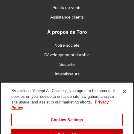
Points de vente
Assistance clients
À propos de Toro
Notre société
Développement durable
Sécurité
Investisseurs
Carrières
By clicking “Accept All Cookies”, you agree to the storing of
cookies on your device to enhance site navigation, analyze
Connectez-vous avec nous
site usage, and assist in our marketing efforts.
Privacy
Policy
Cookies Settings