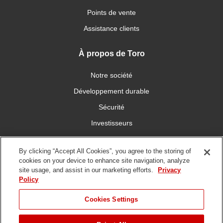
Points de vente
Assistance clients
À propos de Toro
Notre société
Développement durable
Sécurité
Investisseurs
Carrières
By clicking “Accept All Cookies”, you agree to the storing of
cookies on your device to enhance site navigation, analyze
Connectez-vous avec nous
site usage, and assist in our marketing efforts.
Privacy
Policy
Cookies Settings