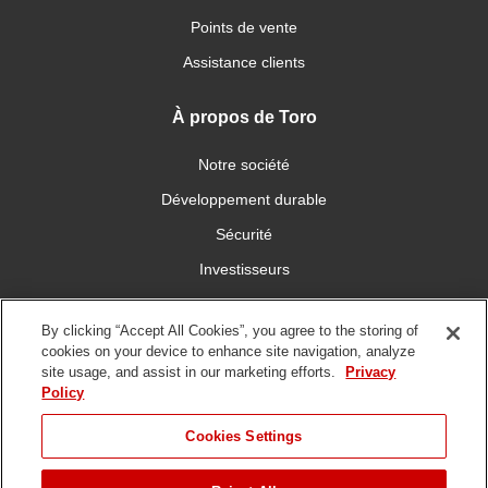
Points de vente
Assistance clients
À propos de Toro
Notre société
Développement durable
Sécurité
Investisseurs
Carrières
By clicking “Accept All Cookies”, you agree to the storing of
cookies on your device to enhance site navigation, analyze
Connectez-vous avec nous
site usage, and assist in our marketing efforts.
Privacy
Policy
Cookies Settings