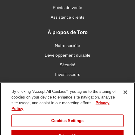
Points de vente
Assistance clients
À propos de Toro
Notre société
Développement durable
Sécurité
Investisseurs
Carrières
By clicking “Accept All Cookies”, you agree to the storing of
cookies on your device to enhance site navigation, analyze
Connectez-vous avec nous
site usage, and assist in our marketing efforts.
Privacy
Policy
Cookies Settings