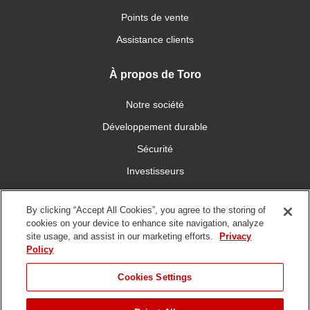
Points de vente
Assistance clients
À propos de Toro
Notre société
Développement durable
Sécurité
Investisseurs
Carrières
By clicking “Accept All Cookies”, you agree to the storing of
cookies on your device to enhance site navigation, analyze
Connectez-vous avec nous
site usage, and assist in our marketing efforts.
Privacy
Policy
Cookies Settings