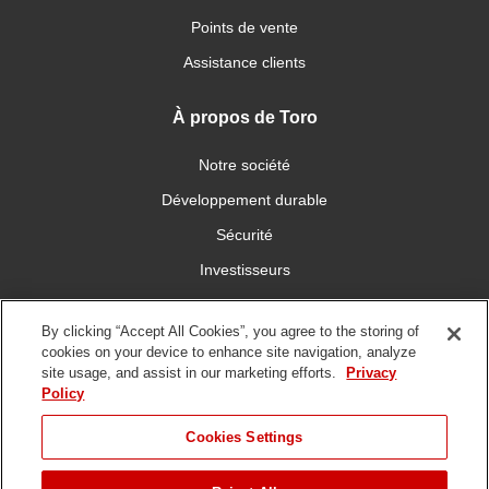
Points de vente
Assistance clients
À propos de Toro
Notre société
Développement durable
Sécurité
Investisseurs
Carrières
By clicking “Accept All Cookies”, you agree to the storing of
cookies on your device to enhance site navigation, analyze
Connectez-vous avec nous
site usage, and assist in our marketing efforts.
Privacy
Policy
Cookies Settings