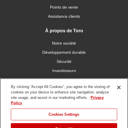
Points de vente
Assistance clients
À propos de Toro
Notre société
Développement durable
Sécurité
Investisseurs
Carrières
By clicking “Accept All Cookies”, you agree to the storing of
cookies on your device to enhance site navigation, analyze
Connectez-vous avec nous
site usage, and assist in our marketing efforts.
Privacy
Policy
Cookies Settings