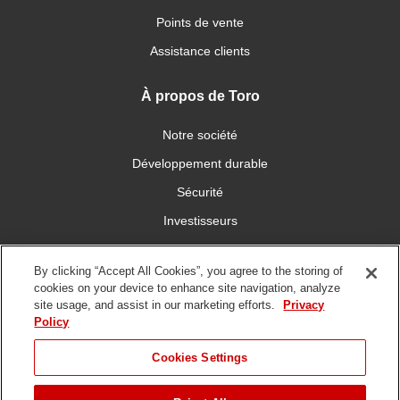
Points de vente
Assistance clients
À propos de Toro
Notre société
Développement durable
Sécurité
Investisseurs
Carrières
By clicking “Accept All Cookies”, you agree to the storing of
cookies on your device to enhance site navigation, analyze
Connectez-vous avec nous
site usage, and assist in our marketing efforts.
Privacy
Policy
Cookies Settings