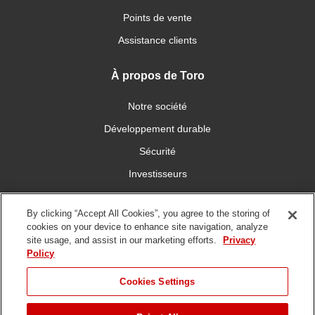
Points de vente
Assistance clients
À propos de Toro
Notre société
Développement durable
Sécurité
Investisseurs
Carrières
By clicking “Accept All Cookies”, you agree to the storing of
cookies on your device to enhance site navigation, analyze
Connectez-vous avec nous
site usage, and assist in our marketing efforts.
Privacy
Policy
Cookies Settings