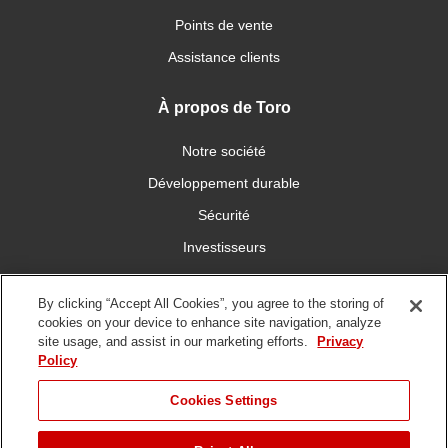
Points de vente
Assistance clients
À propos de Toro
Notre société
Développement durable
Sécurité
Investisseurs
Carrières
By clicking “Accept All Cookies”, you agree to the storing of
cookies on your device to enhance site navigation, analyze
Connectez-vous avec nous
site usage, and assist in our marketing efforts.
Privacy
Policy
Cookies Settings