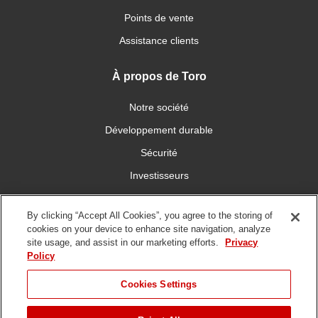
Points de vente
Assistance clients
À propos de Toro
Notre société
Développement durable
Sécurité
Investisseurs
Carrières
By clicking “Accept All Cookies”, you agree to the storing of
cookies on your device to enhance site navigation, analyze
Connectez-vous avec nous
site usage, and assist in our marketing efforts.
Privacy
Policy
Cookies Settings