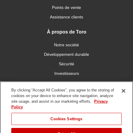
Points de vente
Assistance clients
À propos de Toro
Notre société
Développement durable
Sécurité
Investisseurs
Carrières
By clicking “Accept All Cookies”, you agree to the storing of
cookies on your device to enhance site navigation, analyze
Connectez-vous avec nous
site usage, and assist in our marketing efforts.
Privacy
Policy
Cookies Settings