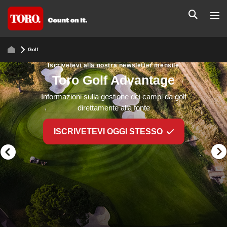
Golf
Iscrivetevi alla nostra newsletter mensile
Toro Golf Advantage
Informazioni sulla gestione dei campi da golf
direttamente alla fonte
ISCRIVETEVI OGGI STESSO