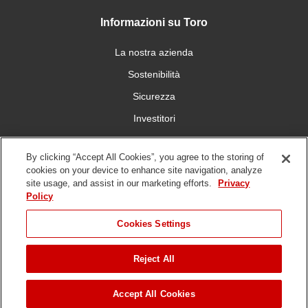
Informazioni su Toro
La nostra azienda
Sostenibilità
Sicurezza
Investitori
Carriera
By clicking “Accept All Cookies”, you agree to the storing of
cookies on your device to enhance site navigation, analyze
Connettiti con noi
site usage, and assist in our marketing efforts.
Privacy
Policy
Cookies Settings
Reject All
Condizioni
Informativa sulla
DMCA/Politica sui diritti
Whistleblowing
d'uso
privacy
d'autore
Copyright ©
2026 The Toro Company. Tutti i diritti riservati.
Accept All Cookies