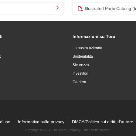
Illustrated Parts Catalog (I
ti
Informazioni su Toro
La nostra azienda
i
Sostenibilità
Sicurezza
Investitori
Carriera
 d'uso
Informativa sulla privacy
DMCA/Politica sui diritti d'autore
Copyright ©
2026 The Toro Company. Tutti i diritti riservati.