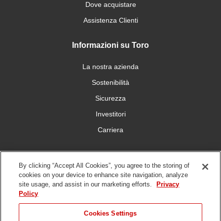
Dove acquistare
Assistenza Clienti
Informazioni su Toro
La nostra azienda
Sostenibilità
Sicurezza
Investitori
Carriera
Connettiti con noi
By clicking “Accept All Cookies”, you agree to the storing of
cookies on your device to enhance site navigation, analyze
site usage, and assist in our marketing efforts.
Privacy
Policy
Cookies Settings
Condizioni
Informativa sulla
DMCA/Politica sui diritti
Whistleblowing