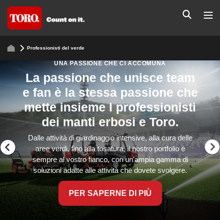
Professionisti del verde
UNA PASSIONE CHE CI ACCOMUNA
La passione che unisce team
e fan è la stessa passione che
mette insieme I professionisti
dei manti erbosi e Toro.
Dalle attività di giardinaggio intensive, alla cura delle
aree verdi, fino alla tosatura, il nostro portfolio è
sempre al vostro fianco, con un'ampia gamma di
soluzioni adatte alle attività che dovete svolgere.
PER SAPERNE DI PIÙ