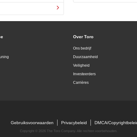
ce
Over Toro
Ons bedrijf
uning
Duurzaamheid
Veiligheid
Investeerders
Carrières
Gebruiksvoorwaarden
Privacybeleid
DMCA/Copyrightbelei
Copyright ©
2026 The Toro Company. Alle rechten voorbehouden.