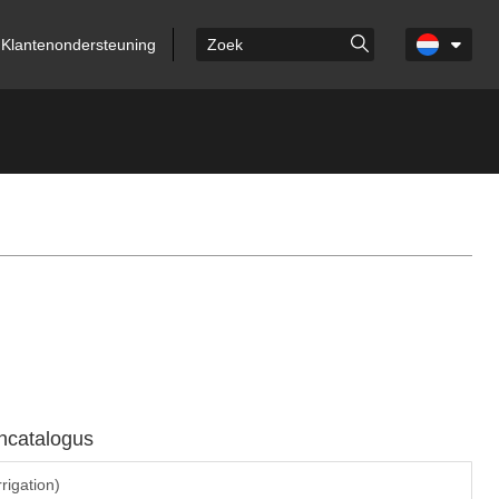
Klantenondersteuning
ncatalogus
rrigation)