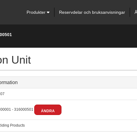
Produkter
Reservdelar och bruksanvisningar
Å
000501
n Unit
ormation
07
00001 - 316000501
ÄNDRA
iding Products