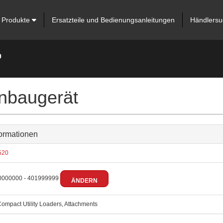
Produkte
Ersatzteile und Bedienungsanleitungen
Händlersu
9
nbaugerät
ormationen
520
000000 - 401999999
ÄNDERN
ompact Utility Loaders, Attachments