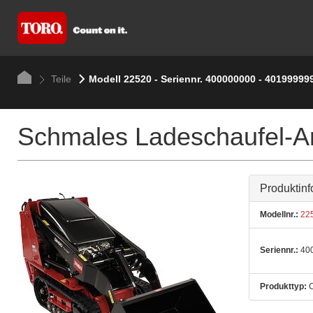
Teile
Modell 22520 - Seriennr. 400000000 - 40199999
Schmales Ladeschaufel-A
Produktinf
Modellnr.:
22
Seriennr.:
400
Produkttyp:
C