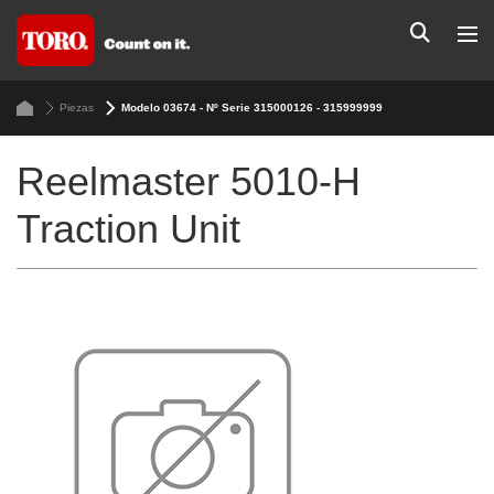
Piezas
Modelo 03674 - Nº Serie 315000126 - 315999999
Reelmaster 5010-H
Traction Unit