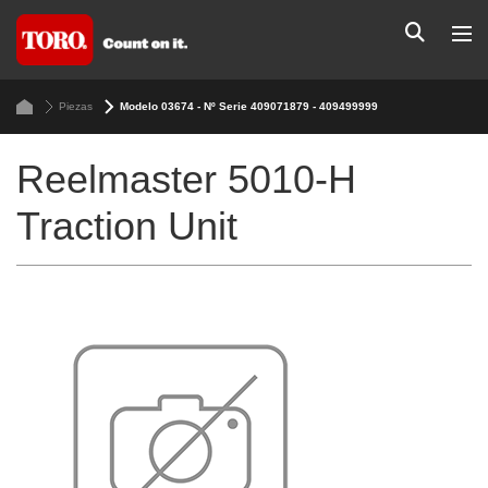
Piezas
Modelo 03674 - Nº Serie 409071879 - 409499999
Reelmaster 5010-H
Traction Unit