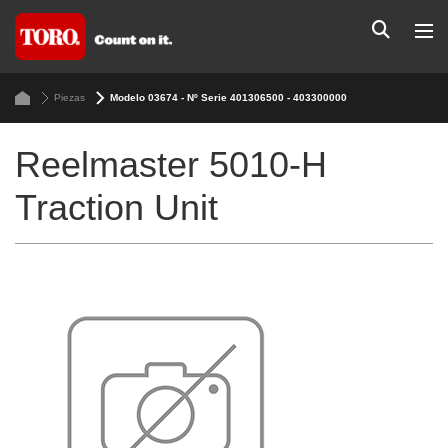
Piezas
Modelo 03674 - Nº Serie 401306500 - 403300000
Reelmaster 5010-H
Traction Unit