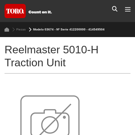
Piezas
Modelo 03674 - Nº Serie 412200000 - 414549504
Reelmaster 5010-H
Traction Unit