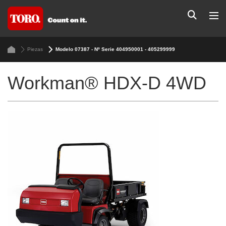
Piezas
Modelo 07387 - Nº Serie 404950001 - 405299999
Workman® HDX-D 4WD