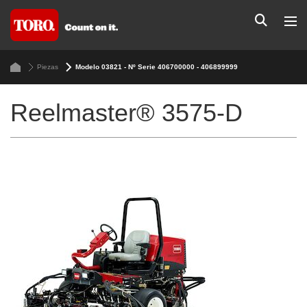
Piezas
Modelo 03821 - Nº Serie 406700000 - 406899999
Reelmaster® 3575-D