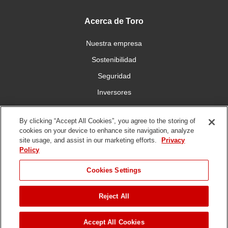
Acerca de Toro
Nuestra empresa
Sostenibilidad
Seguridad
Inversores
Trabajo
By clicking “Accept All Cookies”, you agree to the storing of
cookies on your device to enhance site navigation, analyze
Conéctese con nosotros
site usage, and assist in our marketing efforts.
Privacy
Policy
Cookies Settings
Reject All
Condiciones de
Política de
Política DMCA/Propiedad
uso
privacidad
Intelectual
SALTAR HASTA
Copyright ©
2026 The Toro Company. Todos los derechos reservados.
Accept All Cookies