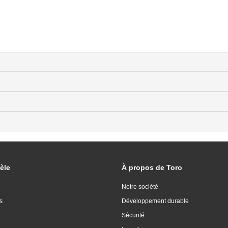
èle
À propos de Toro
Notre société
s
Développement durable
Sécurité