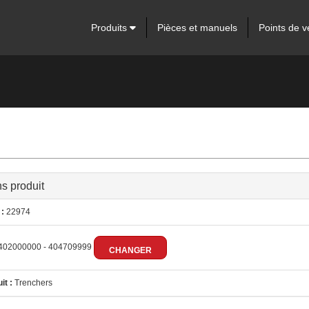
Produits
Pièces et manuels
Points de v
ns produit
:
22974
402000000 - 404709999
CHANGER
it :
Trenchers