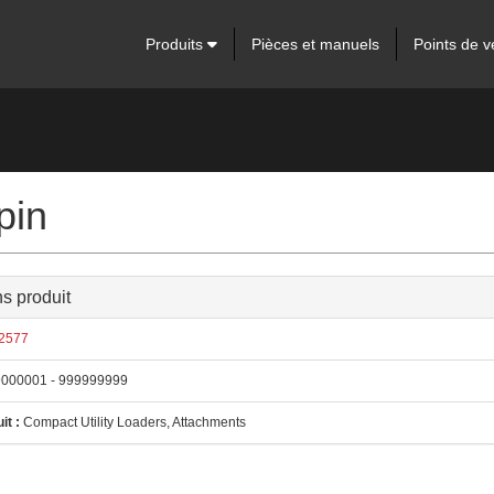
Produits
Pièces et manuels
Points de v
pin
ns produit
2577
000001 - 999999999
it :
Compact Utility Loaders, Attachments