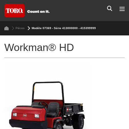
Pièces
Modèle 07369 - Série 413000000 - 415399999
Workman® HD