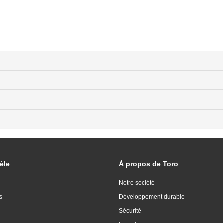
èle
À propos de Toro
Notre société
s
Développement durable
Sécurité