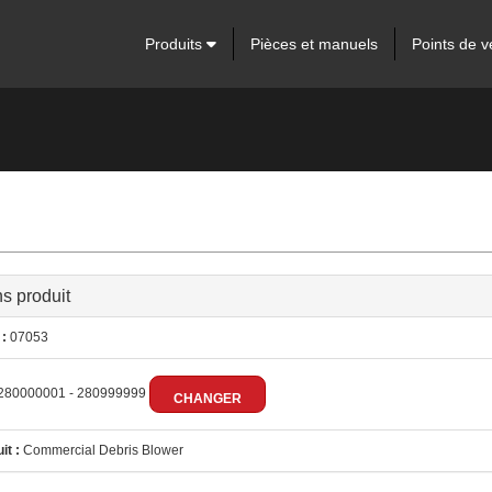
Produits
Pièces et manuels
Points de v
ns produit
:
07053
280000001 - 280999999
CHANGER
it :
Commercial Debris Blower