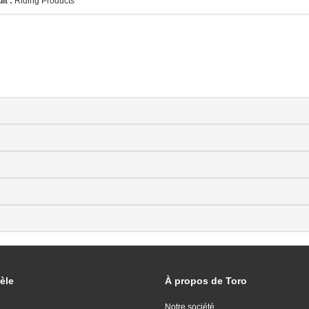
it :
Riding Products
èle
À propos de Toro
Notre société