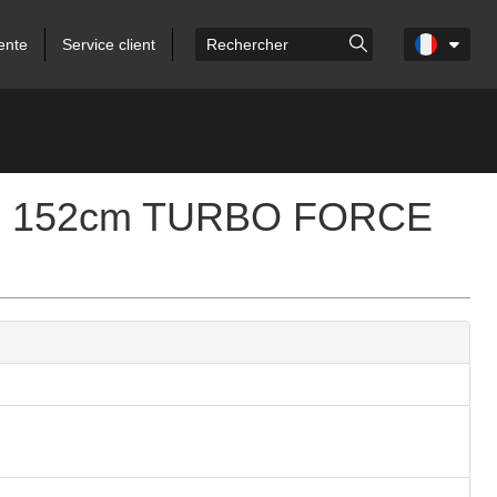
ente
Service client
With 152cm TURBO FORCE