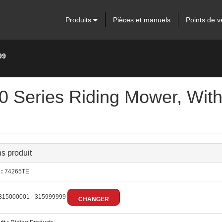
Produits
Pièces et manuels
Points de v
99
000 Series Riding Mower, 
ns produit
:
74265TE
315000001 - 315999999
CHANGER