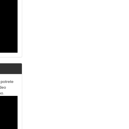
 potrete
ideo
no.