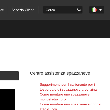
are
Servizio Clienti
Centro assistenza spazzaneve
Suggerimenti per il carburante per i
tosaerba e gli spazzaneve a benzina
Come montare uno spazzaneve
monostadio Toro
Come montare uno spazzaneve doppio
stadio Toro