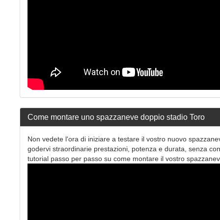
Come montare uno spazzaneve doppio stadio Toro
Non vedete l'ora di iniziare a testare il vostro nuovo spazza
godervi straordinarie prestazioni, potenza e durata, senza con
tutorial passo per passo su come montare il vostro spazzaneve 