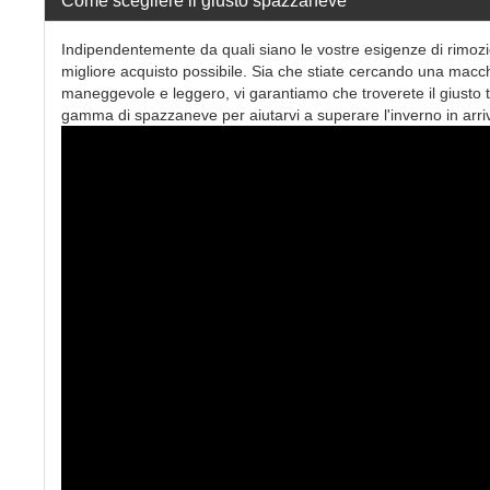
Come scegliere il giusto spazzaneve
Indipendentemente da quali siano le vostre esigenze di rimoz
migliore acquisto possibile. Sia che stiate cercando una macc
maneggevole e leggero, vi garantiamo che troverete il giusto 
gamma di spazzaneve per aiutarvi a superare l'inverno in arrivo 