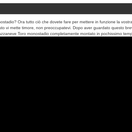
tadio? Ora tutto ciò che dovete fare per mettere in funzione la vostr
to vi mette timore, non preoccupatevi. Dopo aver guardato questo bre
tro spazzaneve Toro monostadio completamente montato in pochissimo tem