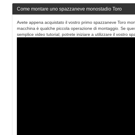
Come montare uno spazzaneve monostadio Toro
Avete appena acquistato il vostro primo spazzaneve Toro monos
macchina è qualche piccola operazione di montaggio. Se ques
semplice video tutorial, potrete iniziare a utilizzare il vos