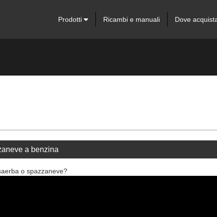
Prodotti
Ricambi e manuali
Dove acquist
zzaneve a benzina
tosaerba o spazzaneve?