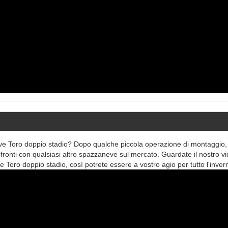
neve Toro doppio stadio? Dopo qualche piccola operazione di montaggio,
fronti con qualsiasi altro spazzaneve sul mercato. Guardate il nostro v
Toro doppio stadio, così potrete essere a vostro agio per tutto l'inver