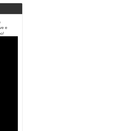
a
ve e
po!