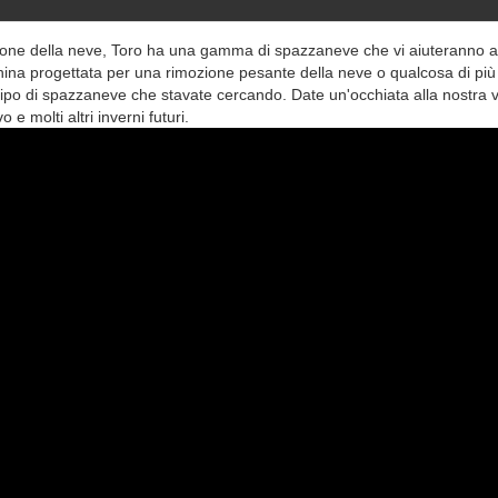
ione della neve, Toro ha una gamma di spazzaneve che vi aiuteranno a f
hina progettata per una rimozione pesante della neve o qualcosa di più
tipo di spazzaneve che stavate cercando. Date un'occhiata alla nostra v
e molti altri inverni futuri.