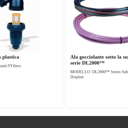
n plastica
Ala gocciolante sotto la su
serie DL2000™
ticYFilters
MODELLO: DL2000™ Series Subs
Dripline