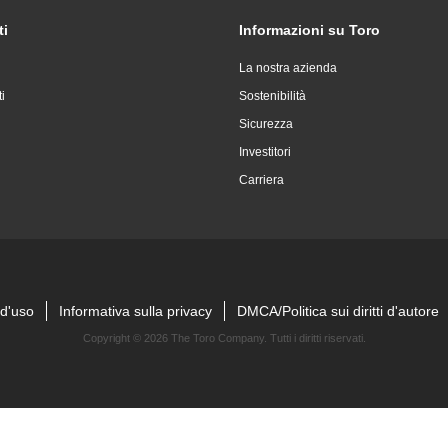
ti
Informazioni su Toro
La nostra azienda
i
Sostenibilità
Sicurezza
Investitori
Carriera
 d'uso
Informativa sulla privacy
DMCA/Politica sui diritti d'autore
Copyright ©
2026 The Toro Company. Tutti i diritti riservati.