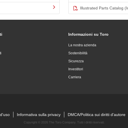
Illustrated Parts Catalog (I
ti
Informazioni su Toro
La nostra azienda
i
Sostenibilità
Sicurezza
Investitori
Carriera
 d'uso
Informativa sulla privacy
DMCA/Politica sui diritti d'autore
Copyright ©
2026 The Toro Company. Tutti i diritti riservati.