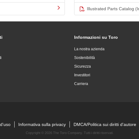
Illustrated Parts Catalog (I
ti
Informazioni su Toro
La nostra azienda
i
Sostenibilità
Sicurezza
Investitori
Carriera
 d'uso
Informativa sulla privacy
DMCA/Politica sui diritti d'autore
Copyright ©
2026 The Toro Company. Tutti i diritti riservati.