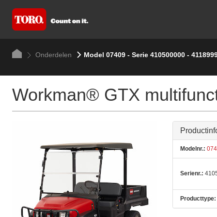
Onderdelen
Model 07409 - Serie 410500000 - 411899
Workman® GTX multifuncti
Productinf
Modelnr.:
074
Serienr.:
4105
Producttype