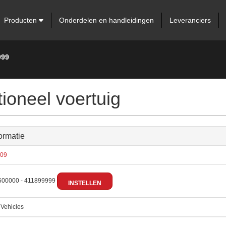
Producten
Onderdelen en handleidingen
Leveranciers
999
oneel voertuig
ormatie
09
00000 - 411899999
INSTELLEN
:
Vehicles