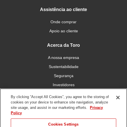
Assistência ao cliente
Onde comprar
Apoio ao cliente
Acerca da Toro
A nossa empresa
Sustentabilidade
Segurança
Investidores
Carreiras
By clicking “Accept All Cookies”, you agree to the storing of
cookies on your device to enhance site navigation, analyze
site usage, and assist in our marketing efforts.
Privacy
Conecte-se connosco
Policy
Cookies Settings