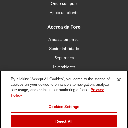
Onde comprar
Apoio ao cliente
Acerca da Toro
A nossa empresa
Sustentabilidade
Segurança
Investidores
Carreiras
By clicking “Accept All Cookies”, you agree to the storing of
cookies on your device to enhance site navigation, analyze
site usage, and assist in our marketing efforts.
Privacy
Conecte-se connosco
Policy
Cookies Settings
Reject All
Termos de utilização
Política de privacidade
Política DMCA/Copyright