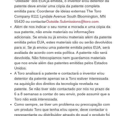
“utilidade” dos EUA já emitida, o inventor e/ou detentor da
patente deve enviar uma cópia da patente completa
emitida para: Coordenar de ideias externas The Toro
Company 8111 Lyndale Avenue South Bloomington, MN
55420 ou contactar
Outside.Submissions@toro.com
.
Além de nos indicar o seu nome e morada e uma cópia da
sua patente, não envie materiais ou informações
adicionais. Se envia ou já enviou materiais além da patente
emitida pelos EUA, estes materiais são ou serão devolvidos
para si. Se já enviou uma patente emitida pelos EUA, será
avaliada de acordo com esta política. A patente não será
devolvida. Não fotocopiamos nem guardamos materiais
que nos envie além das patentes emitidas pelos Estados
Unidos.
A Toro analisará a patente e contactará o inventor e/ou
detentor da patente apenas se a Toro estiver interessada
na aquisição dos direitos da tecnologia revelada na
patente. Se não tiver sido contactado por nós no prazo de
6 a 8 semanas a contar do seu envio, pode assumir que a
Toro não está interessada.
Como sempre, se tiver um problema ou preocupação com
um produto Toro que tenha e/ou opere, deve contactar o
representante ou distribuidor através do qual o produto foi