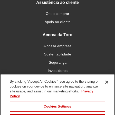
Assistência ao cliente
Onde comprar
Apoio ao cliente
Acerca da Toro
A nossa empresa
Sustentabilidade
Segurança
Investidores
Carreiras
By clicking “Accept All Cookies”, you agree to the storing of
cookies on your device to enhance site navigation, analyze
site usage, and assist in our marketing efforts.
Privacy
Conecte-se connosco
Policy
Cookies Settings