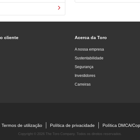
o cliente
Acerca da Toro
A nossa empresa
Sustentabilidade
Segurança
Investidores
Carreiras
Termos de utilização
Política de privacidade
Política DMCA/Cop
Copyright ©
2026 The Toro Company. Todos os direitos reservados.