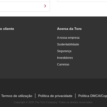
o cliente
Acerca da Toro
A nossa empresa
Sustentabilidade
Segurança
Investidores
Carreiras
Termos de utilização
Política de privacidade
Política DMCA/Cop
Copyright ©
2026 The Toro Company. Todos os direitos reservados.